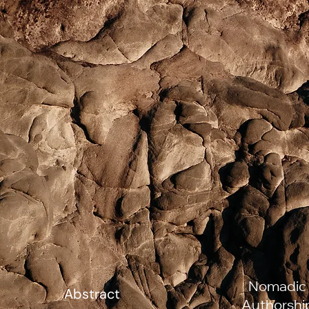
Nomadic
Abstract
Authorshi