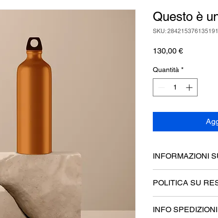
Questo è un
SKU: 28421537613519
Prezzo
130,00 €
Quantità
*
Agg
INFORMAZIONI 
Questi sono i dettagl
POLITICA SU RES
perfetto per aggiunge
prodotto, come dimensi
Questa è la politica s
manutenzione e istruz
INFO SPEDIZIONI
perfetto per far saper
uno spazio perfetto 