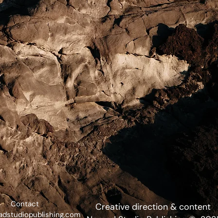
w
Contact
Creative direction & content
dstudiopublishing.com