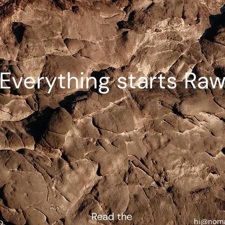
Everything starts Ra
Read the
hi@noma
p