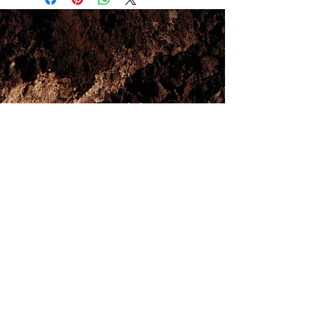
e quali vantaggi possono trarre i 
aggiungere informazioni sui tuoi 
perfetta per creare fiducia e 
clienti dall'articolo.
metodi di spedizione, imballaggio e 
consentire agli acquirenti di 
costi. Fornire informazioni trasparenti 
acquistare senza timori.
sulla policy delle spedizioni è il modo 
migliore per costruire fiducia e 
rassicurare i tuoi clienti che possono 
acquistare da te in tutta sicurezza.
Everything
starts Raw
Abstract
Nomadic Authorship
Circuit
Read the manifesto