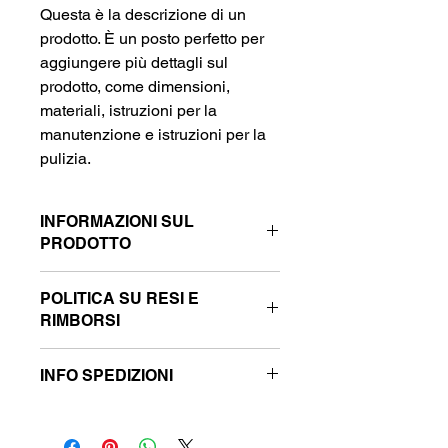
Questa è la descrizione di un 
prodotto. È un posto perfetto per 
aggiungere più dettagli sul 
prodotto, come dimensioni, 
materiali, istruzioni per la 
manutenzione e istruzioni per la 
pulizia.
INFORMAZIONI SUL
PRODOTTO
Questi sono i dettagli di un prodotto. 
POLITICA SU RESI E
Sono un posto perfetto per 
RIMBORSI
aggiungere maggiori informazioni sul 
prodotto, come dimensioni, materiali, 
Questa è la politica su resi e 
istruzioni per la manutenzione e 
INFO SPEDIZIONI
rimborsi. È il posto perfetto per far 
istruzioni per la pulizia. Sono anche 
sapere ai clienti cosa fare se non 
uno spazio perfetto per raccontare 
Questa è la policy sulle spedizioni. 
sono contenti con l'acquisto. Una 
cosa rende questo prodotto speciale 
Questo è il posto adatto per 
politica su resi e rimborsi chiara è 